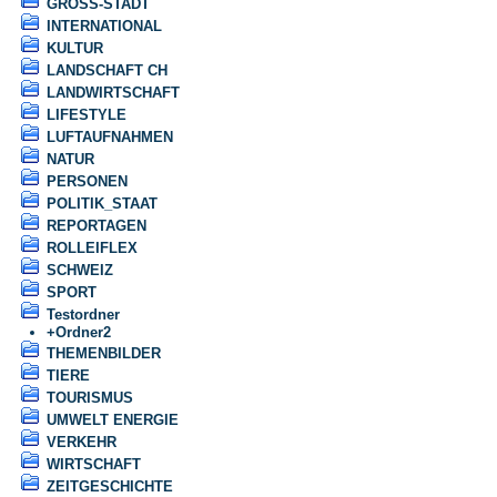
GROSS-STADT
INTERNATIONAL
KULTUR
LANDSCHAFT CH
LANDWIRTSCHAFT
LIFESTYLE
LUFTAUFNAHMEN
NATUR
PERSONEN
POLITIK_STAAT
REPORTAGEN
ROLLEIFLEX
SCHWEIZ
SPORT
Testordner
+
Ordner2
THEMENBILDER
TIERE
TOURISMUS
UMWELT ENERGIE
VERKEHR
WIRTSCHAFT
ZEITGESCHICHTE