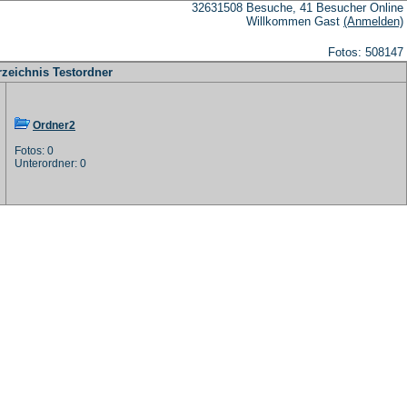
32631508 Besuche, 41 Besucher Online
Willkommen Gast
(Anmelden)
Fotos: 508147
rzeichnis Testordner
Ordner2
Fotos: 0
Unterordner: 0