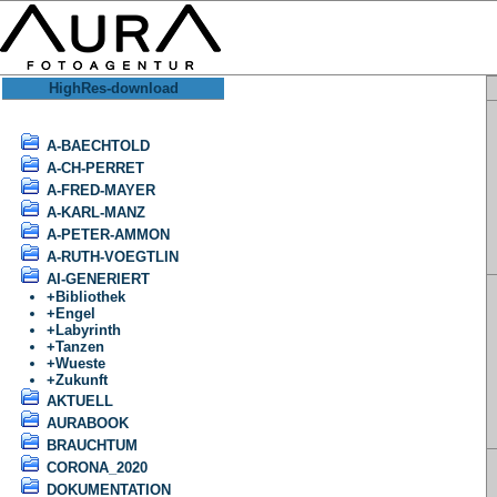
HighRes-download
A-BAECHTOLD
A-CH-PERRET
A-FRED-MAYER
A-KARL-MANZ
A-PETER-AMMON
A-RUTH-VOEGTLIN
AI-GENERIERT
+
Bibliothek
+
Engel
+
Labyrinth
+
Tanzen
+
Wueste
+
Zukunft
AKTUELL
AURABOOK
BRAUCHTUM
CORONA_2020
DOKUMENTATION