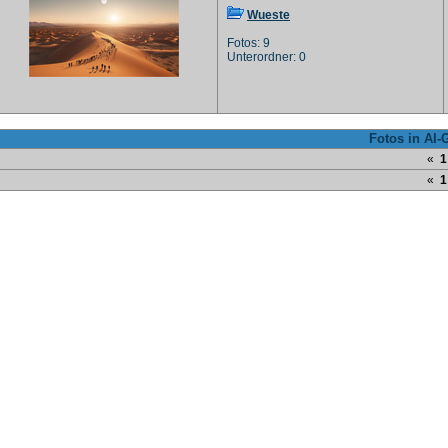
Wueste
Fotos: 9
Unterordner: 0
Fotos in AI
«
1
«
1