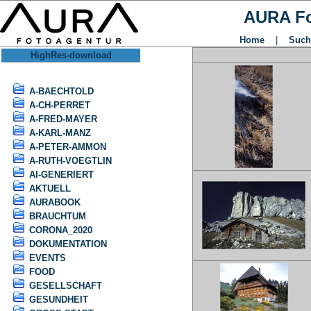
AURA Fo
Home
|
Such
HighRes-download
A-BAECHTOLD
A-CH-PERRET
A-FRED-MAYER
A-KARL-MANZ
A-PETER-AMMON
A-RUTH-VOEGTLIN
AI-GENERIERT
AKTUELL
AURABOOK
BRAUCHTUM
CORONA_2020
DOKUMENTATION
EVENTS
FOOD
GESELLSCHAFT
GESUNDHEIT