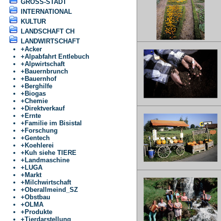
GROSS-STADT
INTERNATIONAL
KULTUR
LANDSCHAFT CH
LANDWIRTSCHAFT
+
Acker
+
Alpabfahrt Entlebuch
+
Alpwirtschaft
+
Bauernbrunch
+
Bauernhof
+
Berghilfe
+
Biogas
+
Chemie
+
Direktverkauf
+
Ernte
+
Familie im Bisistal
+
Forschung
+
Gentech
+
Koehlerei
+
Kuh siehe TIERE
+
Landmaschine
+
LUGA
+
Markt
+
Milchwirtschaft
+
Oberallmeind_SZ
+
Obstbau
+
OLMA
+
Produkte
+
Tierdarstellung