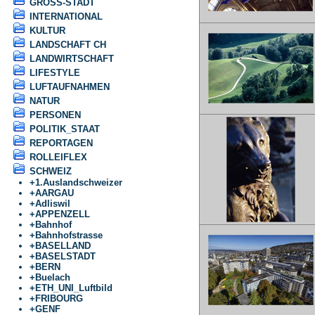
GROSS-STADT
INTERNATIONAL
KULTUR
LANDSCHAFT CH
LANDWIRTSCHAFT
LIFESTYLE
LUFTAUFNAHMEN
NATUR
PERSONEN
POLITIK_STAAT
REPORTAGEN
ROLLEIFLEX
SCHWEIZ
+
1.Auslandschweizer
+
AARGAU
+
Adliswil
+
APPENZELL
+
Bahnhof
+
Bahnhofstrasse
+
BASELLAND
+
BASELSTADT
+
BERN
+
Buelach
+
ETH_UNI_Luftbild
+
FRIBOURG
+
GENF