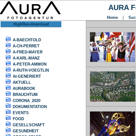
AURA F
Home
|
Suc
HighRes-download
A-BAECHTOLD
A-CH-PERRET
A-FRED-MAYER
A-KARL-MANZ
A-PETER-AMMON
A-RUTH-VOEGTLIN
AI-GENERIERT
AKTUELL
AURABOOK
BRAUCHTUM
CORONA_2020
DOKUMENTATION
EVENTS
FOOD
GESELLSCHAFT
GESUNDHEIT