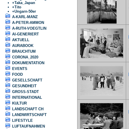
+
Taka_Japan
F
+
Tito
U
+
Ungarn-50er
A-KARL-MANZ
A-PETER-AMMON
A-RUTH-VOEGTLIN
AI-GENERIERT
AKTUELL
F
AURABOOK
U
BRAUCHTUM
CORONA_2020
DOKUMENTATION
EVENTS
FOOD
GESELLSCHAFT
F
GESUNDHEIT
U
GROSS-STADT
INTERNATIONAL
KULTUR
LANDSCHAFT CH
LANDWIRTSCHAFT
F
LIFESTYLE
U
LUFTAUFNAHMEN