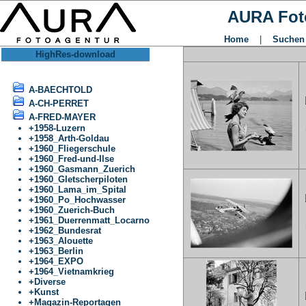
AURA Fot
Home
|
Suchen
HighRes-download
A-BAECHTOLD
A-CH-PERRET
A-FRED-MAYER
F
+
1958-Luzern
U
+
1958_Arth-Goldau
+
1960_Fliegerschule
+
1960_Fred-und-Ilse
+
1960_Gasmann_Zuerich
+
1960_Gletscherpiloten
+
1960_Lama_im_Spital
+
1960_Po_Hochwasser
+
1960_Zuerich-Buch
F
+
1961_Duerrenmatt_Locarno
U
+
1962_Bundesrat
+
1963_Alouette
+
1963_Berlin
+
1964_EXPO
+
1964_Vietnamkrieg
+
Diverse
+
Kunst
+
Magazin-Reportagen