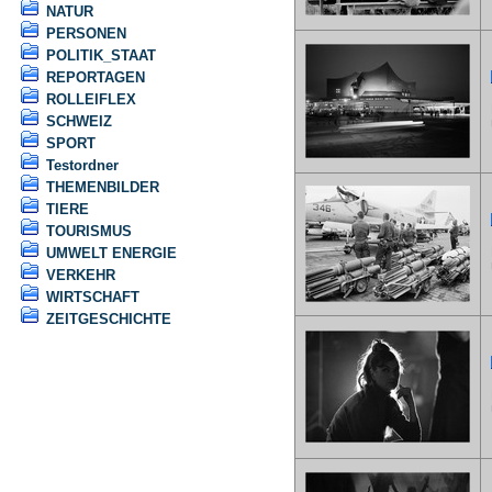
NATUR
PERSONEN
POLITIK_STAAT
REPORTAGEN
ROLLEIFLEX
F
SCHWEIZ
U
SPORT
Testordner
THEMENBILDER
TIERE
TOURISMUS
F
UMWELT ENERGIE
U
VERKEHR
WIRTSCHAFT
ZEITGESCHICHTE
F
U