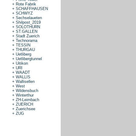
+
Rote Fabrik
+
SCHAFFHAUSEN
+
SCHWYZ
+
Sechselaueten
+
Shilpost_2019
+
SOLOTHURN
+
ST.GALLEN
+
Stadt Zuerich
+
Technorama
+
TESSIN
+
THURGAU
+
Uetliberg
+
Uetlibergtunnel
+
Uitikon
+
URI
+
WAADT
+
WALLIS
+
Wallisellen
+
West
+
Wildensbuch
+
Winterthur
+
ZH-Leimbach
+
ZUERICH
+
Zuerichsee
+
ZUG