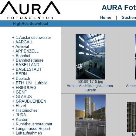
AURA Fot
Home
|
Suchen
HighRes-download
+
1.Auslandschweizer
+
AARGAU
+
Adliswil
+
APPENZELL
+
Bahnhof
+
Bahnhofstrasse
+
BASELLAND
+
BASELSTADT
+
BERN
+
Buelach
50199-17-5.jpg
+
ETH_UNI_Luftbild
Armee-Ausbildungszentrum-
Armee
+
FRIBOURG
Luzern
+
GENF
+
GLARUS
+
GRAUBUENDEN
+
Hirzel
+
Historisches
+
JURA
+
Kanton
+
Kunsthausrestaurant
+
Langstrasse-Report
+
Luftaufnahmen
EA