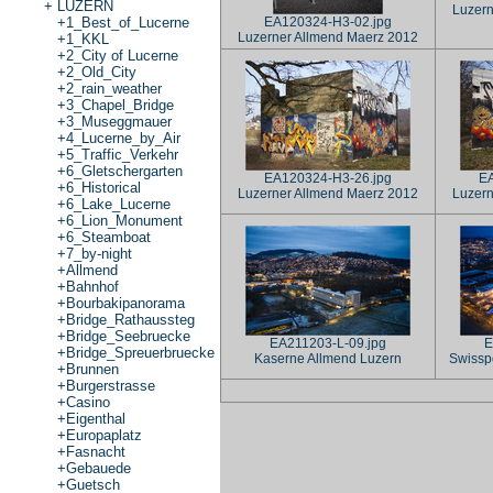
+
LUZERN
Luzern
EA120324-H3-02.jpg
+
1_Best_of_Lucerne
Luzerner Allmend Maerz 2012
+
1_KKL
+
2_City of Lucerne
+
2_Old_City
+
2_rain_weather
+
3_Chapel_Bridge
+
3_Museggmauer
+
4_Lucerne_by_Air
+
5_Traffic_Verkehr
+
6_Gletschergarten
EA120324-H3-26.jpg
EA
+
6_Historical
Luzerner Allmend Maerz 2012
Luzern
+
6_Lake_Lucerne
+
6_Lion_Monument
+
6_Steamboat
+
7_by-night
+
Allmend
+
Bahnhof
+
Bourbakipanorama
+
Bridge_Rathaussteg
+
Bridge_Seebruecke
EA211203-L-09.jpg
E
+
Bridge_Spreuerbruecke
Kaserne Allmend Luzern
Swissp
+
Brunnen
+
Burgerstrasse
+
Casino
+
Eigenthal
+
Europaplatz
+
Fasnacht
+
Gebauede
+
Guetsch