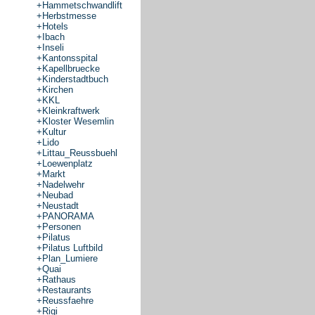
+
Hammetschwandlift
+
Herbstmesse
+
Hotels
+
Ibach
+
Inseli
+
Kantonsspital
+
Kapellbruecke
+
Kinderstadtbuch
+
Kirchen
+
KKL
+
Kleinkraftwerk
+
Kloster Wesemlin
+
Kultur
+
Lido
+
Littau_Reussbuehl
+
Loewenplatz
+
Markt
+
Nadelwehr
+
Neubad
+
Neustadt
+
PANORAMA
+
Personen
+
Pilatus
+
Pilatus Luftbild
+
Plan_Lumiere
+
Quai
+
Rathaus
+
Restaurants
+
Reussfaehre
+
Rigi