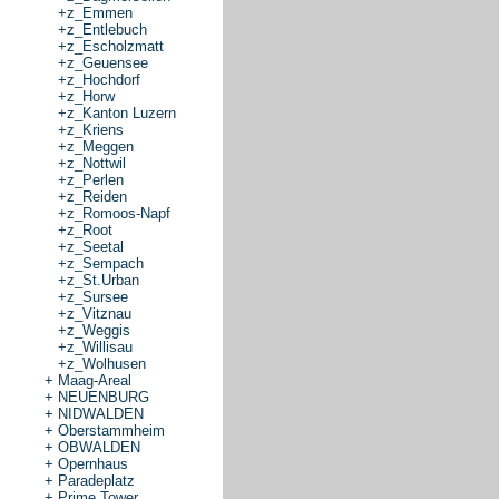
+
z_Emmen
+
z_Entlebuch
+
z_Escholzmatt
+
z_Geuensee
+
z_Hochdorf
+
z_Horw
+
z_Kanton Luzern
+
z_Kriens
+
z_Meggen
+
z_Nottwil
+
z_Perlen
+
z_Reiden
+
z_Romoos-Napf
+
z_Root
+
z_Seetal
+
z_Sempach
+
z_St.Urban
+
z_Sursee
+
z_Vitznau
+
z_Weggis
+
z_Willisau
+
z_Wolhusen
+
Maag-Areal
+
NEUENBURG
+
NIDWALDEN
+
Oberstammheim
+
OBWALDEN
+
Opernhaus
+
Paradeplatz
+
Prime Tower