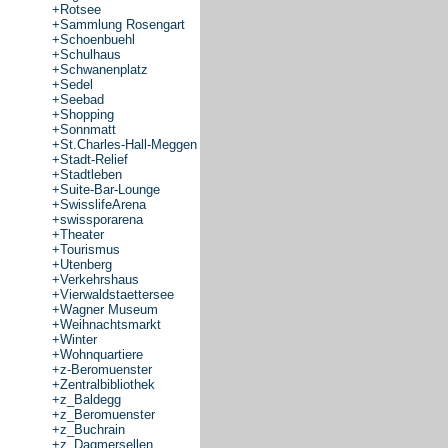
+
Rotsee
+
Sammlung Rosengart
+
Schoenbuehl
+
Schulhaus
+
Schwanenplatz
+
Sedel
+
Seebad
+
Shopping
+
Sonnmatt
+
St.Charles-Hall-Meggen
+
Stadt-Relief
+
Stadtleben
+
Suite-Bar-Lounge
+
SwisslifeArena
+
swissporarena
+
Theater
+
Tourismus
+
Utenberg
+
Verkehrshaus
+
Vierwaldstaettersee
+
Wagner Museum
+
Weihnachtsmarkt
+
Winter
+
Wohnquartiere
+
z-Beromuenster
+
Zentralbibliothek
+
z_Baldegg
+
z_Beromuenster
+
z_Buchrain
+
z_Dagmersellen